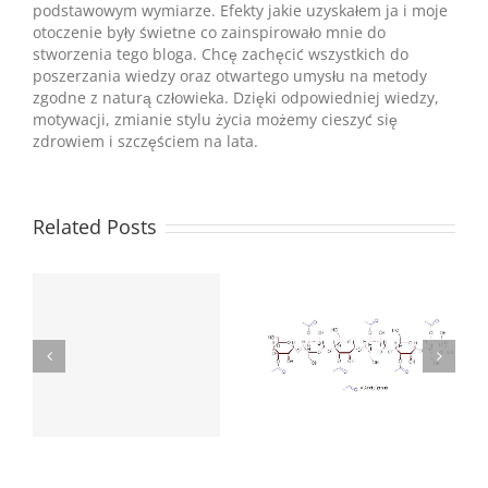
podstawowym wymiarze. Efekty jakie uzyskałem ja i moje
otoczenie były świetne co zainspirowało mnie do
stworzenia tego bloga. Chcę zachęcić wszystkich do
poszerzania wiedzy oraz otwartego umysłu na metody
zgodne z naturą człowieka. Dzięki odpowiedniej wiedzy,
motywacji, zmianie stylu życia możemy cieszyć się
zdrowiem i szczęściem na lata.
Related Posts
Acemannan –
r
Niesamowity
Poznaj 6 Mitów
Polisacharyd Którego
Odżywiania
Nie Znamy