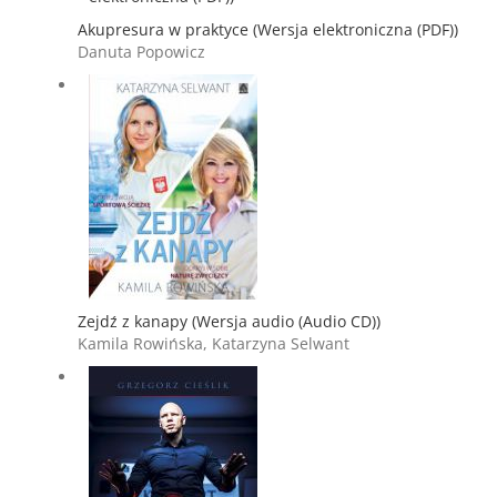
Akupresura w praktyce (Wersja elektroniczna (PDF))
Danuta Popowicz
Zejdź z kanapy (Wersja audio (Audio CD))
Kamila Rowińska, Katarzyna Selwant