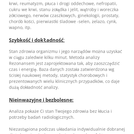
krwi, reumatyzm, płuca i drogi oddechowe, nefropatii,
cukru we krwi, stanu żołądka i jelit, wątroby i woreczka
żółciowego, nerwów czaszkowych, ginekologii, prostaty,
chorób kości, pierwiastki śladowe -selen, żelazo, cynk,
wapno, itp.
Szybkość i dokładność
:
Stan zdrowia organizmu i jego narządów można uzyskać
w ciągu zaledwie kilku minut. Metoda analizy
Rezonansem jest zaprojektowana tak, aby zaoszczędzić
czas i energię. Baza danych została zatwierdzona wg
ścisłej naukowej metody, statystyk chorobowych i
prezentowanych wielu klinicznych przypadków, co daje
dużą dokładność analizy.
Nieinwazyjne i bezbolesne:
Analiza pokaże Ci stan Twojego zdrowia bez kłucia i
potrzeby badań radiologicznych.
Niezastąpiona podczas układania indywidualnie dobranej