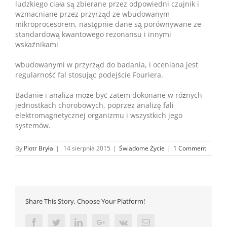
ludzkiego ciała są zbierane przez odpowiedni czujnik i
wzmacniane przez przyrząd ze wbudowanym
mikroprocesorem, następnie dane są porównywane ze
standardową kwantowego rezonansu i innymi
wskaźnikami
wbudowanymi w przyrząd do badania, i oceniana jest
regularność fal stosując podejście Fouriera.
Badanie i analiza może być zatem dokonane w różnych
jednostkach chorobowych, poprzez analizę fali
elektromagnetycznej organizmu i wszystkich jego
systemów.
By
Piotr Bryła
|
14 sierpnia 2015
|
Świadome Życie
|
1 Comment
Share This Story, Choose Your Platform!
Facebook
Twitter
Linkedin
Google+
Vk
Email