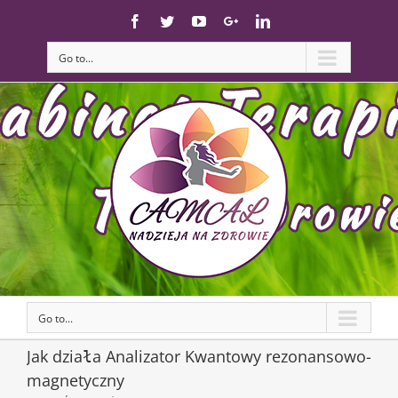
Skip
Facebook
Twitter
YouTube
Google+
Linkedin
to
content
Go to...
Go to...
Jak działa Analizator Kwantowy rezonansowo-
magnetyczny