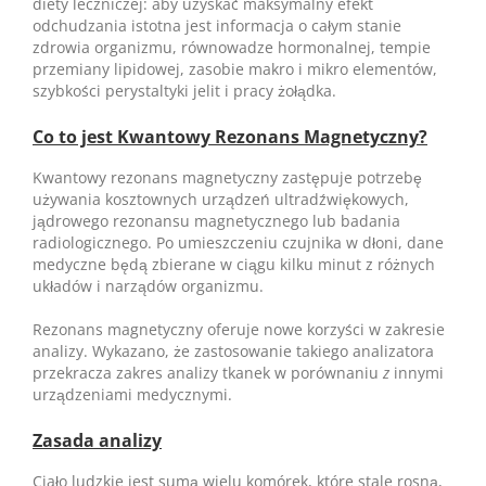
diety leczniczej: aby uzyskać maksymalny efekt
odchudzania istotna jest informacja o całym stanie
zdrowia organizmu, równowadze hormonalnej, tempie
przemiany lipidowej, zasobie makro i mikro elementów,
szybkości perystaltyki jelit i pracy żołądka.
Co to jest Kwantowy Rezonans Magnetyczny?
Kwantowy rezonans magnetyczny zastępuje potrzebę
używania kosztownych urządzeń ultradźwiękowych,
jądrowego rezonansu magnetycznego lub badania
radiologicznego. Po umieszczeniu czujnika w dłoni, dane
medyczne będą zbierane w ciągu kilku minut z różnych
układów i narządów organizmu.
Rezonans magnetyczny oferuje nowe korzyści w zakresie
analizy. Wykazano, że zastosowanie takiego analizatora
przekracza zakres analizy tkanek w porównaniu
z
innymi
urządzeniami medycznymi.
Zasada analizy
Ciało ludzkie jest sumą wielu komórek, które stale rosną,