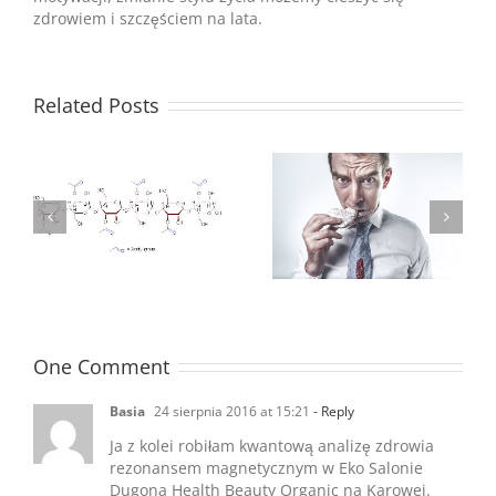
zdrowiem i szczęściem na lata.
Related Posts
Poznaj 6 Mitów
Sprawdź czego
go
Odżywiania
brakuje ci na co dzień
One Comment
Basia
24 sierpnia 2016 at 15:21
- Reply
Ja z kolei robiłam kwantową analizę zdrowia
rezonansem magnetycznym w Eko Salonie
Dugona Health Beauty Organic na Karowej.