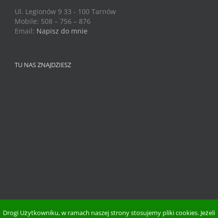
Ul. Legionów 9 33 - 100 Tarnów
Mobile: 508 – 756 – 876
Email:
Napisz do mnie
TU NAS ZNAJDZIESZ
Drogi Użytkowniku, w ramach naszej strony stosujemy pliki cookies. Jeżeli
Copyright 2015 Zdrowie Na Zielono | Wszystkie Prawa Zastrzeżone.