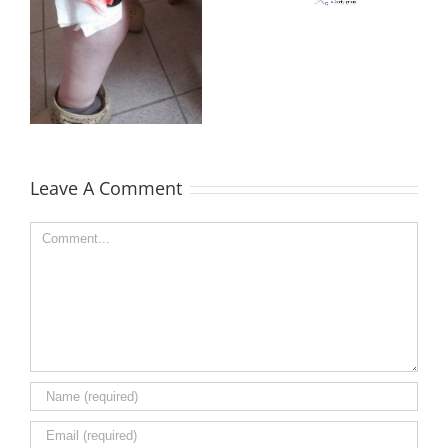
Polisacharyd Którego
tętniczym Naturalnie
zą
Nie Znamy
Leave A Comment
Comment