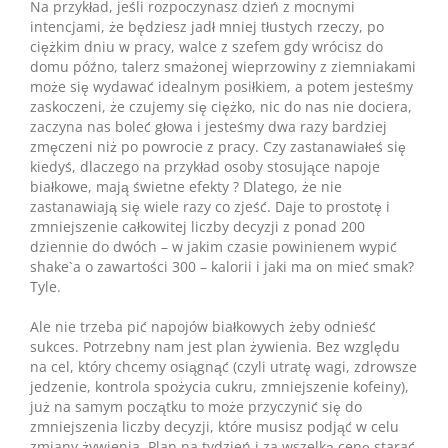
Na przykład, jeśli rozpoczynasz dzień z mocnymi
intencjami, że będziesz jadł mniej tłustych rzeczy, po
ciężkim dniu w pracy, walce z szefem gdy wrócisz do
domu późno, talerz smażonej wieprzowiny z ziemniakami
może się wydawać idealnym posiłkiem, a potem jesteśmy
zaskoczeni, że czujemy się ciężko, nic do nas nie dociera,
zaczyna nas boleć głowa i jesteśmy dwa razy bardziej
zmęczeni niż po powrocie z pracy. Czy zastanawiałeś się
kiedyś, dlaczego na przykład osoby stosujące napoje
białkowe, mają świetne efekty ? Dlatego, że nie
zastanawiają się wiele razy co zjeść. Daje to prostotę i
zmniejszenie całkowitej liczby decyzji z ponad 200
dziennie do dwóch – w jakim czasie powinienem wypić
shake`a o zawartości 300 – kalorii i jaki ma on mieć smak?
Tyle.
Ale nie trzeba pić napojów białkowych żeby odnieść
sukces. Potrzebny nam jest plan żywienia. Bez względu
na cel, który chcemy osiągnąć (czyli utratę wagi, zdrowsze
jedzenie, kontrola spożycia cukru, zmniejszenie kofeiny),
już na samym początku to może przyczynić się do
zmniejszenia liczby decyzji, które musisz podjąć w celu
zmiany żywienia. Plan na tydzień i za wszelką cenę starać