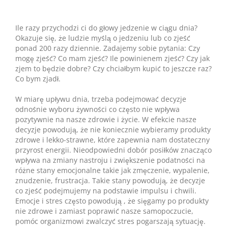
Ile razy przychodzi ci do głowy jedzenie w ciągu dnia?
Okazuje się, że ludzie myślą o jedzeniu lub co zjeść
ponad 200 razy dziennie. Zadajemy sobie pytania: Czy
mogę zjeść? Co mam zjeść? Ile powinienem zjeść? Czy jak
zjem to będzie dobre? Czy chciałbym kupić to jeszcze raz?
Co bym zjadł.
W miarę upływu dnia, trzeba podejmować decyzje
odnośnie wyboru żywności co często nie wpływa
pozytywnie na nasze zdrowie i życie. W efekcie nasze
decyzje powodują, że nie koniecznie wybieramy produkty
zdrowe i lekko-strawne, które zapewnia nam dostateczny
przyrost energii. Nieodpowiedni dobór posiłków znacząco
wpływa na zmiany nastroju i zwiększenie podatności na
różne stany emocjonalne takie jak zmęczenie, wypalenie,
znudzenie, frustracja. Takie stany powodują, że decyzje
co zjeść podejmujemy na podstawie impulsu i chwili.
Emocje i stres często powodują , że sięgamy po produkty
nie zdrowe i zamiast poprawić nasze samopoczucie,
pomóc organizmowi zwalczyć stres pogarszają sytuację.