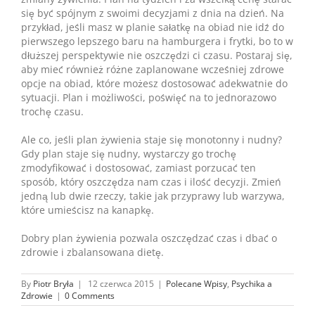
się być spójnym z swoimi decyzjami z dnia na dzień. Na
przykład, jeśli masz w planie sałatkę na obiad nie idź do
pierwszego lepszego baru na hamburgera i frytki, bo to w
dłuższej perspektywie nie oszczędzi ci czasu. Postaraj się,
aby mieć również różne zaplanowane wcześniej zdrowe
opcje na obiad, które możesz dostosować adekwatnie do
sytuacji. Plan i możliwości, poświęć na to jednorazowo
trochę czasu.
Ale co, jeśli plan żywienia staje się monotonny i nudny?
Gdy plan staje się nudny, wystarczy go trochę
zmodyfikować i dostosować, zamiast porzucać ten
sposób, który oszczędza nam czas i ilość decyzji. Zmień
jedną lub dwie rzeczy, takie jak przyprawy lub warzywa,
które umieścisz na kanapkę.
Dobry plan żywienia pozwala oszczędzać czas i dbać o
zdrowie i zbalansowana dietę.
By
Piotr Bryła
|
12 czerwca 2015
|
Polecane Wpisy
,
Psychika a
Zdrowie
|
0 Comments