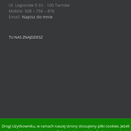
Ul. Legionów 9 33 - 100 Tarnów
Mobile: 508 – 756 – 876
Email:
Napisz do mnie
TU NAS ZNAJDZIESZ
Drogi Użytkowniku, w ramach naszej strony stosujemy pliki cookies. Jeżeli
Copyright 2015 Zdrowie Na Zielono | Wszystkie Prawa Zastrzeżone.