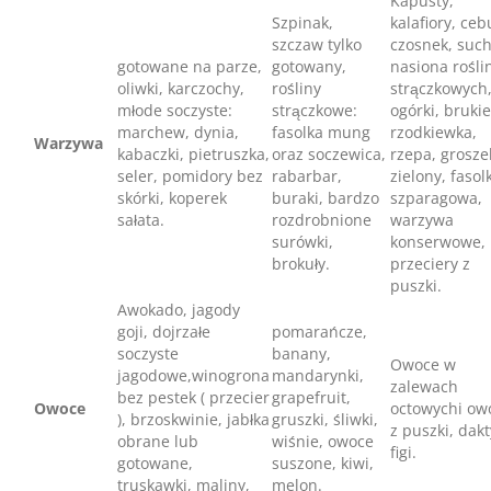
Kapusty,
Szpinak,
kalafiory, ceb
szczaw tylko
czosnek, suc
gotowane na parze,
gotowany,
nasiona rośli
oliwki, karczochy,
rośliny
strączkowych
młode soczyste:
strączkowe:
ogórki, bruki
marchew, dynia,
fasolka mung
rzodkiewka,
Warzywa
kabaczki, pietruszka,
oraz soczewica,
rzepa, grosze
seler, pomidory bez
rabarbar,
zielony, fasol
skórki, koperek
buraki, bardzo
szparagowa,
sałata.
rozdrobnione
warzywa
surówki,
konserwowe,
brokuły.
przeciery z
puszki.
Awokado, jagody
goji, dojrzałe
pomarańcze,
soczyste
banany,
Owoce w
jagodowe,winogrona
mandarynki,
zalewach
bez pestek ( przecier
grapefruit,
Owoce
octowychi ow
), brzoskwinie, jabłka
gruszki, śliwki,
z puszki, dakt
obrane lub
wiśnie, owoce
figi.
gotowane,
suszone, kiwi,
truskawki, maliny,
melon.