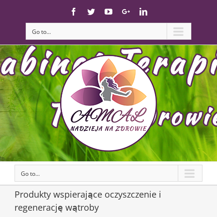
Skip
Facebook
Twitter
YouTube
Google+
Linkedin
to
content
Go to...
Go to...
Produkty wspierające oczyszczenie i
regenerację wątroby