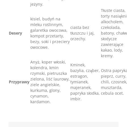
jeżyny.
Tłuste ciasta,
torty nasiąkn
kisiel, budyń na
alkocholem,
mleku roślinnym,
ciasta bez
czekolada,
galaretka owocowa,
Desery
tłuszczu i jaj,
batony, chałw
kompot przetarty,
orzechy.
słodycze
bezy, soki i przeciery
zawierające
owocowe.
kakao, lody,
kremy.
Anyż, koper włoski,
Kminek,
kolendra, kmin
bazylia, cząber,
Ostra papryka
rzymski, pietruszka
estragon,
pieprz, curry,
zielona, liść laurowy,
Przyprawy
tymianek,
chili, czosnek
ziele angielskie,
majeranek,
musztarda,
kurkuma, glony,
papryka słodka,
cebula ocet.
cynamon,
imbir.
kardamon.