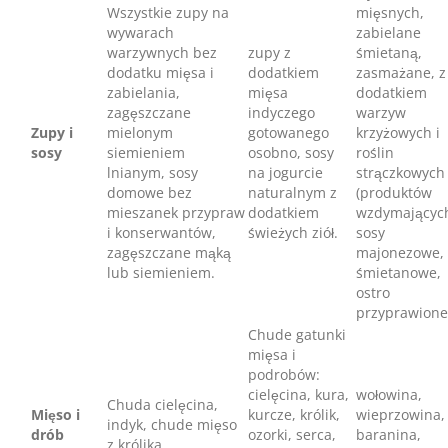
Wszystkie zupy na
mięsnych,
wywarach
zabielane
warzywnych bez
zupy z
śmietaną,
dodatku mięsa i
dodatkiem
zasmażane, z
zabielania,
mięsa
dodatkiem
zagęszczane
indyczego
warzyw
Zupy i
mielonym
gotowanego
krzyżowych i
sosy
siemieniem
osobno, sosy
roślin
lnianym, sosy
na jogurcie
strączkowych
domowe bez
naturalnym z
(produktów
mieszanek przypraw
dodatkiem
wzdymających
i konserwantów,
świeżych ziół.
sosy
zagęszczane mąką
majonezowe,
lub siemieniem.
śmietanowe,
ostro
przyprawione
Chude gatunki
mięsa i
podrobów:
cielęcina, kura,
wołowina,
Chuda cielęcina,
Mięso i
kurcze, królik,
wieprzowina,
indyk, chude mięso
drób
ozorki, serca,
baranina,
z królika.