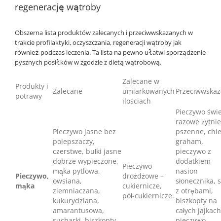
regenerację wątroby
Obszerna lista produktów zalecanych i przeciwwskazanych w
trakcie profilaktyki, oczyszczania, regeneracji wątroby jak
również podczas leczenia. Ta lista na pewno ułatwi sporządzenie
pysznych posiłków w zgodzie z dietą wątrobową.
Zalecane w
Produkty i
Zalecane
umiarkowanych
Przeciwwska
potrawy
ilościach
Pieczywo świe
razowe żytnie
Pieczywo jasne bez
pszenne, chl
polepszaczy,
graham,
czerstwe, bułki jasne
pieczywo z
dobrze wypieczone,
dodatkiem
Pieczywo
mąka pytlowa,
nasion
Pieczywo,
drożdżowe –
owsiana,
słonecznika, s
mąka
cukiernicze,
ziemniaczana,
z otrębami,
pół-cukiernicze.
kukurydziana,
biszkopty na
amarantusowa,
całych jajkach
sucharki, biszkopty
pieczywo