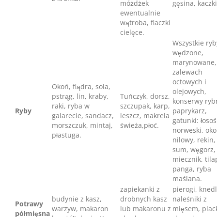
móżdżek
gęsina, kaczki
ewentualnie
wątroba, flaczki
cielęce.
Wszystkie ryb
wędzone,
marynowane,
zalewach
octowych i
Okoń, flądra, sola,
olejowych,
pstrąg, lin, kraby,
Tuńczyk, dorsz,
konserwy ryb
raki, ryba w
szczupak, karp,
Ryby
paprykarz,
galarecie, sandacz,
leszcz, makrela
gatunki: łosoś
morszczuk, mintaj,
świeża,płoć.
norweski, ok
płastuga.
nilowy, rekin,
sum, węgorz,
miecznik, tila
panga, ryba
maślana.
zapiekanki z
pierogi, knedl
budynie z kasz,
drobnych kasz
naleśniki z
Potrawy
warzyw, makaron
lub makaronu z
mięsem, plac
półmięsna