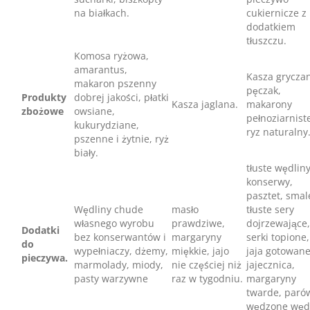
na białkach.
cukiernicze z
dodatkiem
tłuszczu.
Komosa ryżowa,
amarantus,
Kasza grycza
makaron pszenny
pęczak,
Produkty
dobrej jakości, płatki
Kasza jaglana.
makarony
zbożowe
owsiane,
pełnoziarnist
kukurydziane,
ryz naturalny
pszenne i żytnie, ryż
biały.
tłuste wędliny
konserwy,
pasztet, smal
Wędliny chude
masło
tłuste sery
własnego wyrobu
prawdziwe,
dojrzewające,
Dodatki
bez konserwantów i
margaryny
serki topione,
do
wypełniaczy, dżemy,
miękkie, jajo
jaja gotowane
pieczywa.
marmolady, miody,
nie częściej niż
jajecznica,
pasty warzywne
raz w tygodniu.
margaryny
twarde, parów
wędzone węd