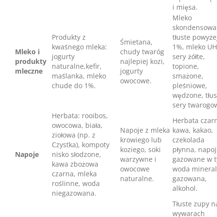
i mięsa.
Mleko
skondensowa
Produkty z
tłuste powyże
Śmietana,
kwaśnego mleka:
1%, mleko UH
Mleko i
chudy twaróg
jogurty
sery żółte,
produkty
najlepiej kozi,
naturalne,kefir,
topione,
mleczne
jogurty
maślanka, mleko
smażone,
owocowe.
chude do 1%.
pleśniowe,
wędzone, tłus
sery twarogo
Herbata: rooibos,
Herbata czar
owocowa, biała,
Napoje z mleka
kawa, kakao,
ziołowa (np. z
krowiego lub
czekolada
Czystka), kompoty
koziego, soki
płynna, napoj
Napoje
nisko słodzone,
warzywne i
gazowane w 
kawa zbożowa
owocowe
woda minera
czarna, mleka
naturalne.
gazowana,
roślinne, woda
alkohol.
niegazowana.
Tłuste zupy n
wywarach