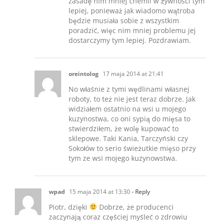
zasadę nim mniej chemii w żywności tym
lepiej, ponieważ jak wiadomo wątroba
będzie musiała sobie z wszystkim
poradzić, więc nim mniej problemu jej
dostarczymy tym lepiej. Pozdrawiam.
oreintolog
17 maja 2014 at 21:41
No właśnie z tymi wędlinami własnej
roboty, to też nie jest teraz dobrze. Jak
widziałem ostatnio na wsi u mojego
kuzynostwa, co oni sypią do mięsa to
stwierdziłem, że wolę kupować to
sklepowe. Taki Kania, Tarczyński czy
Sokołów to serio świeżutkie mięso przy
tym ze wsi mojego kuzynowstwa.
wpad
15 maja 2014 at 13:30
- Reply
Piotr, dzięki
Dobrze, że producenci
zaczynają coraz częściej myśleć o zdrowiu