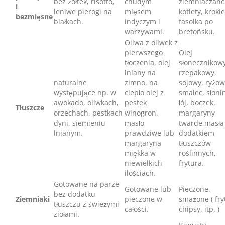
bez żółtek, risotto,
chudym
ziemniaczane
i
leniwe pierogi na
mięsem
kotlety, krokie
bezmięsne
białkach.
indyczym i
fasolka po
warzywami.
bretońsku.
Oliwa z oliwek z
pierwszego
Olej
tłoczenia, olej
słonecznikowy
lniany na
rzepakowy,
naturalne
zimno, na
sojowy, ryżow
występujące np. w
ciepło olej z
smalec, słoni
awokado, oliwkach,
pestek
łój, boczek,
Tłuszcze
orzechach, pestkach
winogron,
margaryny
dyni, siemieniu
masło
twarde,masła
lnianym.
prawdziwe lub
dodatkiem
margaryna
tłuszczów
miękka w
roślinnych,
niewielkich
frytura.
ilościach.
Gotowane na parze
Gotowane lub
Pieczone,
bez dodatku
Ziemniaki
pieczone w
smażone ( fryt
tłuszczu z świeżymi
całości.
chipsy, itp. )
ziołami.