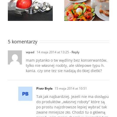
y
Objawy Które Mogą
Dieta Dla Wątroby
Od
Wskazywać Na
Problem Z Wątrobą
5 komentarzy
wpad
14 maja 2014 at 13:25
- Reply
mam pytanko o tw wędliny bez konserwantów,
tylko nie własnej roobty, ale sklepowe typu h.
kania. czy one tez sie nadają do tkiej dietki?
Piotr Bryła
15 maja 2014 at 10:51
Tak jak najbardziej. Jeżeli nie ma dostępu
do produktów „własnej roboty” które są
po prostu najzdrowsze lepiej wybrać tak
zwane mniejsze zło. Chodzi tu o główną