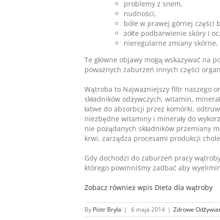
problemy z snem,
nudności,
bóle w prawej górnej części 
żółte podbarwienie skóry i oc
nieregularne zmiany skórne,
Te główne objawy mogą wskazywać na poc
poważnych zaburzeń innych części orga
Wątroba to Najważniejszy filtr naszego 
składników odżywczych, witamin, minera
łatwe do absorbcji przez komórki, odtru
niezbędne witaminy i minerały do wykorz
nie pożądanych składników przemiany mat
krwi, zarządza procesami produkcji chole
Gdy dochodzi do zaburzeń pracy wątroby 
którego powinniśmy zadbać aby wyelimin
Zobacz również wpis Dieta dla wątroby
By
Piotr Bryła
|
6 maja 2014
|
Zdrowe Odżywia