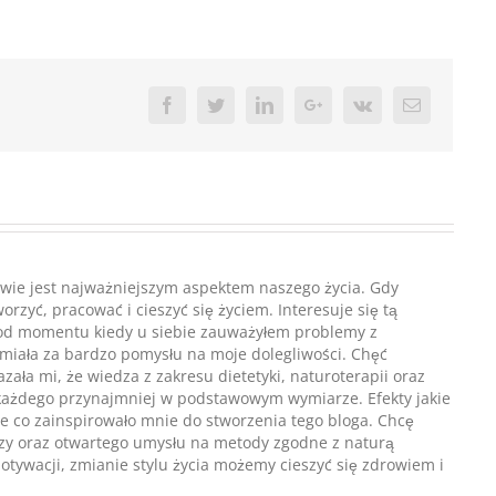
Facebook
Twitter
Linkedin
Google+
Vk
Email
wie jest najważniejszym aspektem naszego życia. Gdy
zyć, pracować i cieszyć się życiem. Interesuje się tą
li od momentu kiedy u siebie zauważyłem problemy z
miała za bardzo pomysłu na moje dolegliwości. Chęć
ła mi, że wiedza z zakresu dietetyki, naturoterapii oraz
każdego przynajmniej w podstawowym wymiarze. Efekty jakie
ne co zainspirowało mnie do stworzenia tego bloga. Chcę
dzy oraz otwartego umysłu na metody zgodne z naturą
otywacji, zmianie stylu życia możemy cieszyć się zdrowiem i