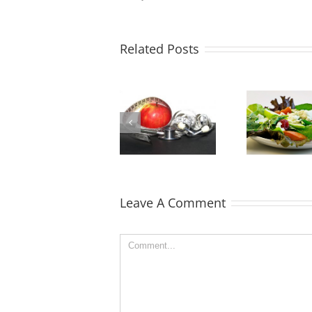
Related Posts
Produkty
Odchudzanie –
wspierające
D
Aby Mieć Efekty
oczyszczenie i
Zacznij Od Tego
regenerację
wątroby
Leave A Comment
Comment