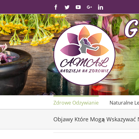
Skip
Facebook
Twitter
YouTube
Google+
Linkedin
to
content
Zdrowe Odżywianie
Naturalne L
Objawy Które Mogą Wskazywać 