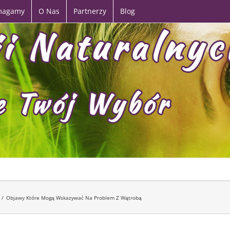
magamy
O Nas
Partnerzy
Blog
/
Objawy Które Mogą Wskazywać Na Problem Z Wątrobą