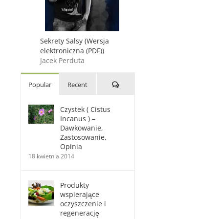
Sekrety Salsy (Wersja
elektroniczna (PDF))
Jacek Perduta
Comments
Popular
Recent
Czystek ( Cistus
Incanus ) –
Dawkowanie,
Zastosowanie,
Opinia
18 kwietnia 2014
Produkty
wspierające
oczyszczenie i
regenerację