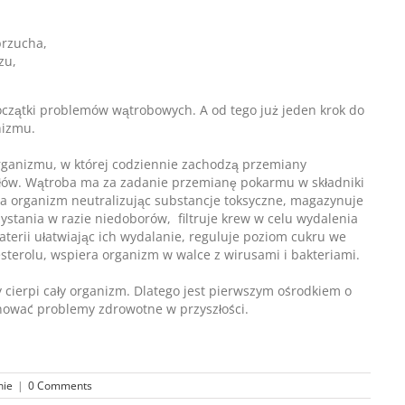
brzucha,
zu,
zątki problemów wątrobowych. A od tego już jeden krok do
nizmu.
organizmu, w której codziennie zachodzą przemiany
łów. Wątroba ma za zadanie przemianę pokarmu w składniki
wa organizm neutralizując substancje toksyczne, magazynuje
ystania w razie niedoborów, filtruje krew w celu wydalenia
erii ułatwiając ich wydalanie, reguluje poziom cukru we
sterolu, wspiera organizm w walce z wirusami i bakteriami.
cierpi cały organizm. Dlatego jest pierwszym ośrodkiem o
ować problemy zdrowotne w przyszłości.
nie
|
0 Comments