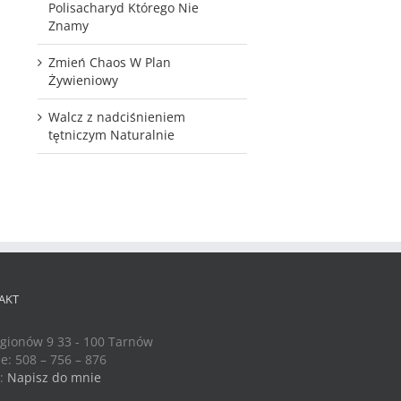
Polisacharyd Którego Nie
Znamy
Zmień Chaos W Plan
Żywieniowy
Walcz z nadciśnieniem
tętniczym Naturalnie
AKT
egionów 9 33 - 100 Tarnów
e: 508 – 756 – 876
l:
Napisz do mnie