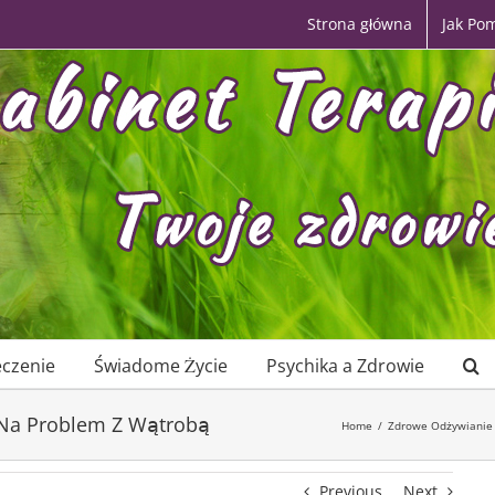
Strona główna
Jak Po
eczenie
Świadome Życie
Psychika a Zdrowie
Na Problem Z Wątrobą
Home
/
Zdrowe Odżywianie
Previous
Next