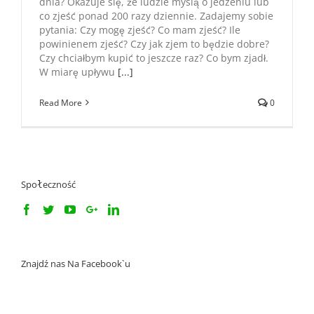
dnia? Okazuje się, że ludzie myślą o jedzeniu lub
co zjeść ponad 200 razy dziennie. Zadajemy sobie
pytania: Czy mogę zjeść? Co mam zjeść? Ile
powinienem zjeść? Czy jak zjem to będzie dobre?
Czy chciałbym kupić to jeszcze raz? Co bym zjadł.
W miarę upływu
[...]
Read More
0
Społeczność
Znajdź nas Na Facebook`u