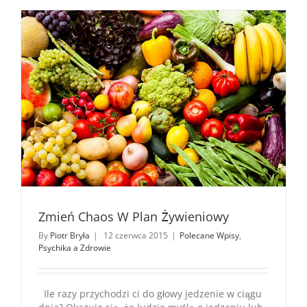
Zmień Chaos W Plan Żywieniowy
By
Piotr Bryła
|
12 czerwca 2015
|
Polecane Wpisy
,
Psychika a Zdrowie
Ile razy przychodzi ci do głowy jedzenie w ciągu