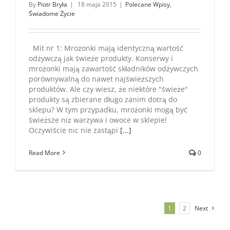
By
Piotr Bryła
|
18 maja 2015
|
Polecane Wpisy
,
Świadome Życie
Mit nr 1: Mrożonki mają identyczną wartość
odżywczą jak świeże produkty. Konserwy i
mrożonki mają zawartość składników odżywczych
porównywalną do nawet najświeższych
produktów. Ale czy wiesz, że niektóre "świeże"
produkty są zbierane długo zanim dotrą do
sklepu? W tym przypadku, mrożonki mogą być
świeższe niż warzywa i owoce w sklepie!
Oczywiście nic nie zastąpi
[...]
Read More
0
1
2
Next