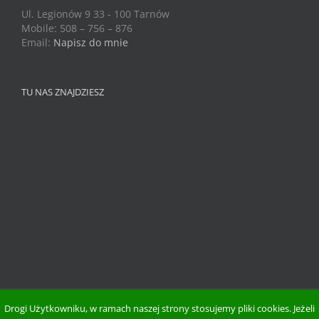
Ul. Legionów 9 33 - 100 Tarnów
Mobile: 508 – 756 – 876
Email:
Napisz do mnie
TU NAS ZNAJDZIESZ
Drogi Użytkowniku, w ramach naszej strony stosujemy pliki cookies. Jeżeli
Copyright 2015 Zdrowie Na Zielono | Wszystkie Prawa Zastrzeżone.