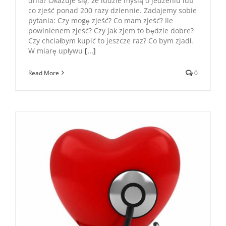
dnia? Okazuje się, że ludzie myślą o jedzeniu lub
co zjeść ponad 200 razy dziennie. Zadajemy sobie
pytania: Czy mogę zjeść? Co mam zjeść? Ile
powinienem zjeść? Czy jak zjem to będzie dobre?
Czy chciałbym kupić to jeszcze raz? Co bym zjadł.
W miarę upływu
[...]
Read More
0