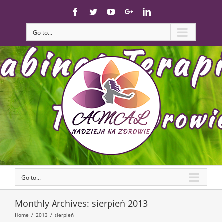
Skip
Facebook
Twitter
YouTube
Google+
Linkedin
to
content
Go to...
Go to...
Monthly Archives:
sierpień 2013
Home
/
2013
/
sierpień