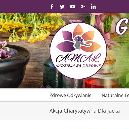
Skip
Facebook
Twitter
YouTube
Google+
Linkedin
to
content
Zdrowe Odżywianie
Naturalne L
Akcja Charytatywna Dla Jacka