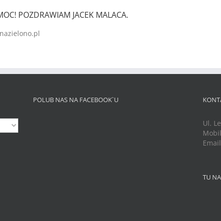
MOC! POZDRAWIAM JACEK MALACA.
nazielono.pl
POLUB NAS NA FACEBOOK`U
KONT
Ul. L
Mobil
Emai
TU NA