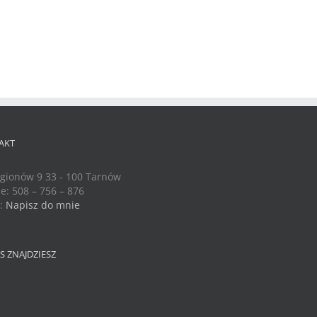
AKT
egionów 9 33 - 100 Tarnów
e: 508 – 756 – 876
l:
Napisz do mnie
S ZNAJDZIESZ