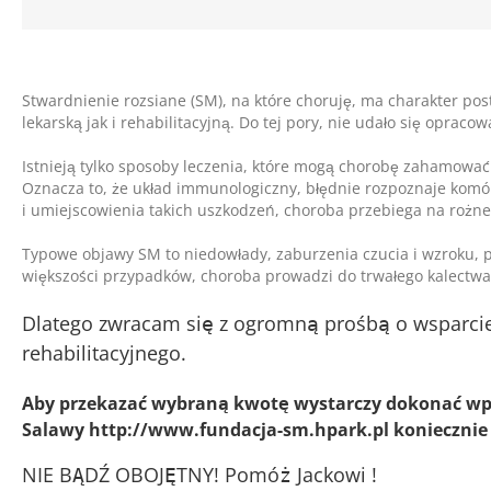
Stwardnienie rozsiane (SM), na które choruję, ma charakter pos
lekarską jak i rehabilitacyjną. Do tej pory, nie udało się opracow
Istnieją tylko sposoby leczenia, które mogą chorobę zahamować
Oznacza to, że układ immunologiczny, błędnie rozpoznaje komó
i umiejscowienia takich uszkodzeń, choroba przebiega na rożne
Typowe objawy SM to niedowłady, zaburzenia czucia i wzroku,
większości przypadków, choroba prowadzi do trwałego kalectwa
Dlatego zwracam się z ogromną prośbą o wsparcie i
rehabilitacyjnego.
Aby przekazać wybraną kwotę wystarczy dokonać wpła
Salawy
http://www.fundacja-sm.hpark.pl
koniecznie
NIE BĄDŹ OBOJĘTNY! Pomóż Jackowi !