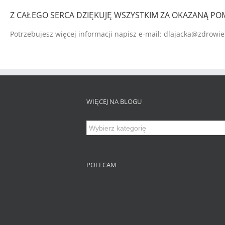
Z CAŁEGO SERCA DZIĘKUJĘ WSZYSTKIM ZA OKAZANĄ PO
Potrzebujesz więcej informacji napisz e-mail: dlajacka@zdrowie
WIĘCEJ NA BLOGU
Więcej
na
Blogu
POLECAM