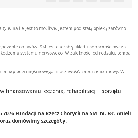
tyle, na ile jest to możliwe. Jestem pod stałą opieką zarówno
złagodzenie objawów. SM jest chorobą układu odpornościowego.
uszkodzenia systemu nerwowego. W zależności od rodzaju, tempa
enia napięcia mięśniowego, męczliwość, zaburzenia mowy. W
finansowaniu leczenia, rehabilitacji i sprzętu
7076 Fundacji na Rzecz Chorych na SM im. Bł. Anieli
y oraz domówimy szczegóły.