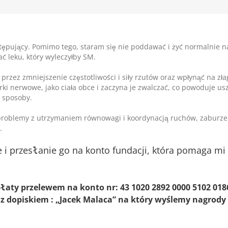
tępujący. Pomimo tego, staram się nie poddawać i żyć normalnie na 
ać leku, który wyleczyłby SM.
 przez zmniejszenie częstotliwości i siły rzutów oraz wpłynąć na 
rki nerwowe, jako ciała obce i zaczyna je zwalczać, co powoduje 
 sposoby.
 problemy z utrzymaniem równowagi i koordynacją ruchów, zaburz
.
 przesłanie go na konto fundacji, która pomaga mi w 
ty przelewem na konto nr: 43 1020 2892 0000 5102 0186 
 z dopiskiem : „Jacek Malaca” na który wyślemy nagrod