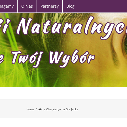
magamy
O Nas
Partnerzy
Blog
Home
/
Akcja Charytatywna Dla Jacka